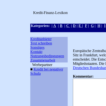
Kredit-Finanz-Lexikon
Kategorien: |
A
|
B
|
C
|
D
|
E
|
F
|
G
|
H
|
I
Kreditlexikon
Kreditanbieter
Text schreiben
Sonstiges
Europäische Zentralba
Kontakt
Sitz in Frankfurt, we
Nutzungsbedingungen
entscheidet. Die Entsc
Zusammenarbeit
Mitgliedsstaaten. Die
Werbepartner
Deutschen Bundesba
■
Kredit bei negativer
Schufa
Kommentar: